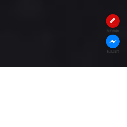
預約體驗
私訊我們
訓練每一天
UFC 冠軍是世界上最訓練有素的運動員，要在 Octagon® 八角擂台
比賽中贏得冠軍，每一天的訓練都不能鬆懈，且必須掌握多種兼具
高力量高耐力的武術派別！雖然他們所長的技能各有不同，但只要