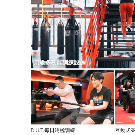
頂級多功能訓練設施
D.U.T.每日終極訓練
互動式