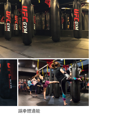
踢拳體適能