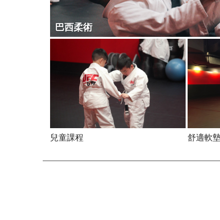
巴西柔術
兒童課程
舒適軟