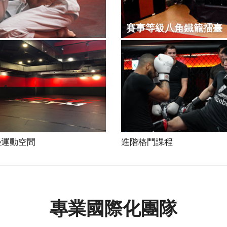
賽事等級八角鐵籠擂臺
墊運動空間
進階格鬥課程
專業國際化團隊