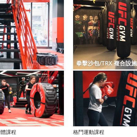
拳擊沙包/TRX 複合設施
團體課程
格鬥運動課程