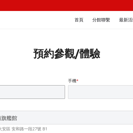
首頁
分館聯繫
最新活
預約參觀/體驗
手機
*
大安區 安和路一段27號 B1