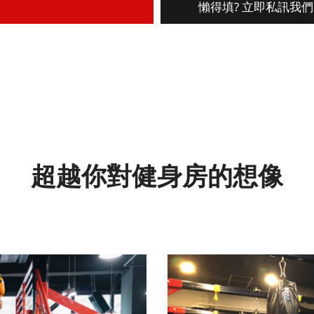
懶得填? 立即私訊我們
超越你對健身房的想像